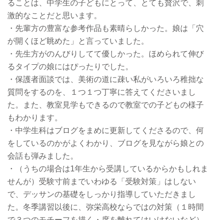
ることは、中学生の子どもにとって、とても贅沢で、刺
激的なことだと思います。
・先輩方の豊富な参考作品も素晴らしかった。娘は「穴
が開くほど眺めた」と言っていました。
・先生方がのんびりしてて優しかった。ほめられて伸び
るタイプの娘にはぴったりでした。
・保護者面談では、美術の道に疎い私がいろいろ稚拙な
質問をするのを、１つ１つ丁寧に答えてくださいまし
た。また、教室見学もできるので教室での子どもの様子
もわかります。
・中学生科はブログをまめに更新してくださるので、何
をしているのかがよくわかり、ブログを見ながら娘との
会話も弾みました。
・（うちの場合は1年生から受講しているからかもしれま
せんが）受験寸前までいわゆる「受験対策」はしない
で、デッサンの基礎をしっかり指導していただきまし
た。冬季講習以後に、弥栄高校ならではの対策（１時間
で３つのモチーフを描く・席を離れてはいけないなど）