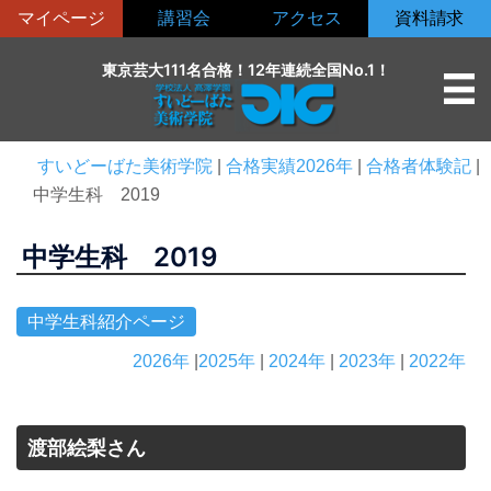
コ
マイページ
講習会
アクセス
資料請求
ン
テ
東京芸大111名合格！12年連続全国No.1！
ン
ツ
へ
すいどーばた美術学院
|
合格実績2026年
|
合格者体験記
|
ス
中学生科 2019
キ
ッ
中学生科 2019
プ
中学生科紹介ページ
2026年
|
2025年
|
2024年
|
2023年
|
2022年
渡部絵梨さん