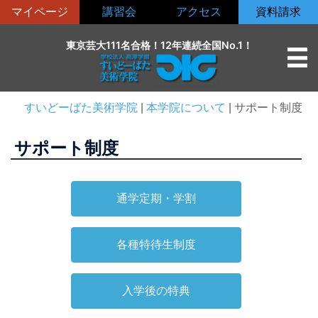
コ
マイページ
講習会
アクセス
資料請求
ン
テ
東京芸大111名合格！12年連続全国No.1！
ン
ツ
へ
すいどーばた美術学院
|
本学院について
|
サポート制度
ス
キ
サポート制度
ッ
プ
通学定期・学割
各種特待生制度
入学後の特典