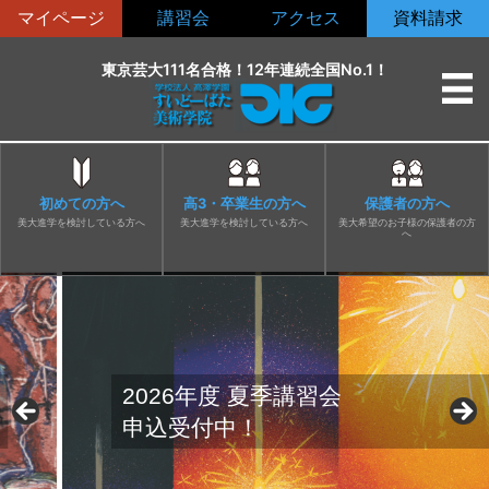
コ
マイページ
講習会
アクセス
資料請求
ン
テ
東京芸大111名合格！12年連続全国No.1！
ン
ツ
へ
ス
初めての方へ
高3・卒業生の方へ
保護者の方へ
キ
美大進学を検討している方へ
美大進学を検討している方へ
美大希望のお子様の保護者の方
へ
ッ
プ
2026年度 夏季講習会
申込受付中！