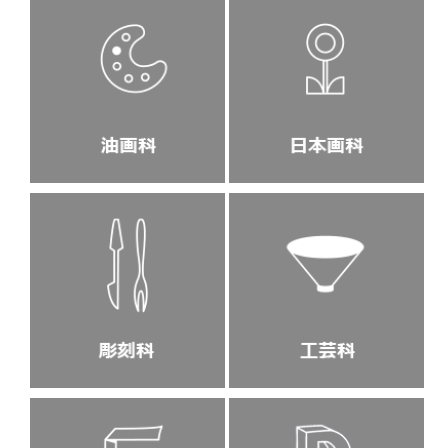
［私大デザイン科］多摩美大・武蔵野美大 総合型選抜・学校推薦型選抜
試験対策講座〈2学期〉(2026/7/31)
【重要】熊本地震により被災された皆様へ（受講キャンセル・全額返金の
ご案内）(2026/7/30)
基礎科_夏季講習２期A 始まりました！(2026/7/28)