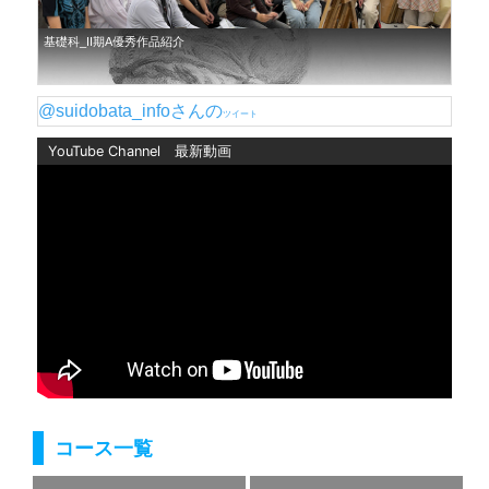
基礎科_II期A優秀作品紹介
@suidobata_infoさんの
ツイート
YouTube Channel 最新動画
基礎科＿夏季講習Ⅱ期Aのアトリエの様子を伝えたい😤😤😤
基礎科＿彫刻科講師展レポ(2026/8/2)
コース一覧
基礎科_油画コースの橘 貴紀先生の個展に行ってきました🎨🖌️