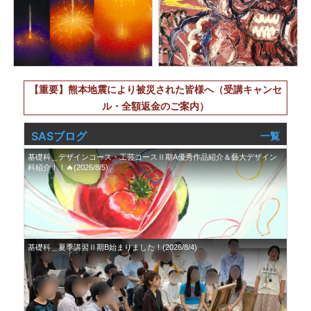
【重要】熊本地震により被災された皆様へ（受講キャンセ
ル・全額返金のご案内）
SASブログ
一覧
基礎科＿デザインコース・工芸コースⅡ期A優秀作品紹介＆藝大デザイン
科紹介！！🔥(2026/8/5)
基礎科＿夏季講習Ⅱ期B始まりました！(2026/8/4)