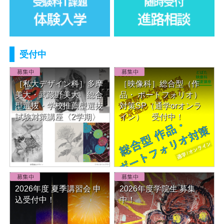
受付中
New!
New!
［私大デザイン科］多摩
［映像科］総合型（作
美大・武蔵野美大 総合
品・ ポートフォリオ）
型選抜・学校推薦型選抜
対策SP（通学orオンラ
試験対策講座〈2学期〉
イン） 受付中！
2026年度 夏季講習会 申
2026年度学院生 募集
込受付中！
中！