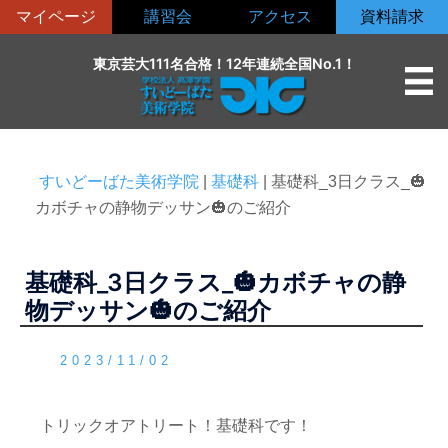
コ
マイページ
講習会
アクセス
資料請求
ン
テ
東京芸大111名合格！12年連続全国No.1！
ン
ツ
へ
ス
すいどーばた美術学院
|
基礎科
|
基礎科_3日クラス_🎃
キ
カボチャの静物デッサン🎃のご紹介
ッ
プ
基礎科_3日クラス_🎃カボチャの静
物デッサン🎃のご紹介
2023/11/02
トリックオアトリート！基礎科です！