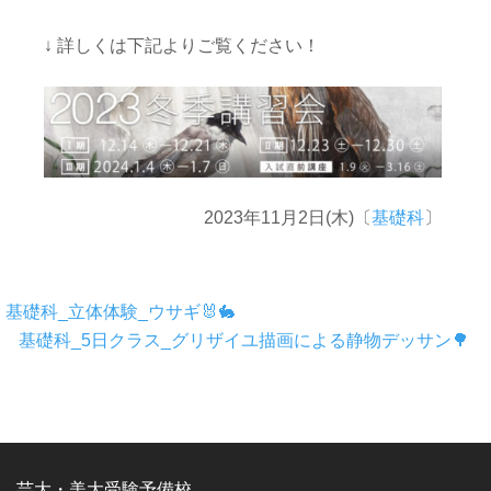
↓ 詳しくは下記よりご覧ください！
2023年11月2日(木)〔
基礎科
〕
基礎科_立体体験_ウサギ🐰🐇
基礎科_5日クラス_グリザイユ描画による静物デッサン🌳
芸大・美大受験予備校