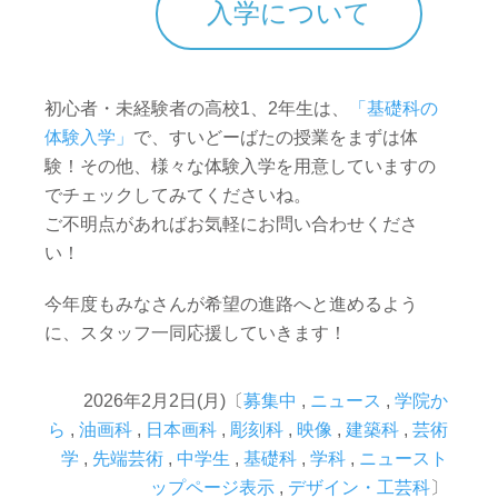
入学について
初心者・未経験者の高校1、2年生は、
「基礎科の
体験入学」
で、すいどーばたの授業をまずは体
験！その他、様々な体験入学を用意していますの
でチェックしてみてくださいね。
ご不明点があればお気軽にお問い合わせくださ
い！
今年度もみなさんが希望の進路へと進めるよう
に、スタッフ一同応援していきます！
2026年2月2日(月)〔
募集中
,
ニュース
,
学院か
ら
,
油画科
,
日本画科
,
彫刻科
,
映像
,
建築科
,
芸術
学
,
先端芸術
,
中学生
,
基礎科
,
学科
,
ニュースト
ップページ表示
,
デザイン・工芸科
〕