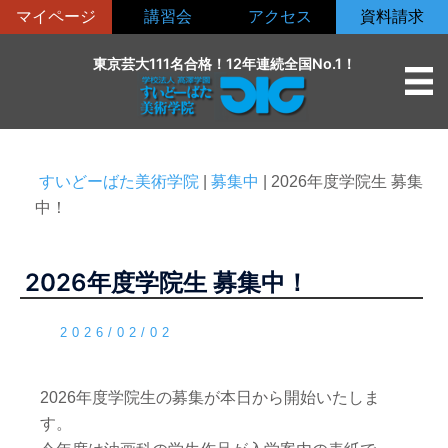
コ
マイページ
講習会
アクセス
資料請求
ン
テ
東京芸大111名合格！12年連続全国No.1！
ン
ツ
へ
ス
すいどーばた美術学院
|
募集中
|
2026年度学院生 募集
キ
中！
ッ
プ
2026年度学院生 募集中！
2026/02/02
2026年度学院生の募集が本日から開始いたしま
す。