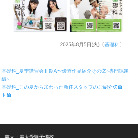
2025年8月5日(火)〔
基礎科
〕
基礎科_夏季講習会Ⅱ期A〜優秀作品紹介その②~専門課題
編~
基礎科_この夏から加わった新任スタッフのご紹介🧑‍🏫
👩‍🏫
芸大・美大受験予備校