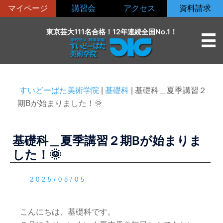
コ
マイページ
講習会
アクセス
資料請求
ン
テ
東京芸大111名合格！12年連続全国No.1！
ン
ツ
へ
ス
すいどーばた美術学院
|
基礎科
|
基礎科＿夏季講習２
キ
期Bが始まりました！🌞
ッ
プ
基礎科＿夏季講習２期Bが始まりま
した！🌞
2025/08/05
こんにちは、基礎科です。