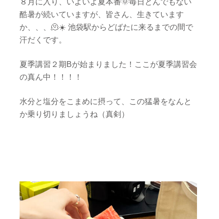
８月に入り、いよいよ夏本番🌞毎日とんでもない
酷暑が続いていますが、皆さん、生きています
か、、、🫠☀️ 池袋駅からどばたに来るまでの間で
汗だくです。
夏季講習２期Bが始まりました！ここが夏季講習会
の真ん中！！！！
水分と塩分をこまめに摂って、この猛暑をなんと
か乗り切りましょうね（真剣）