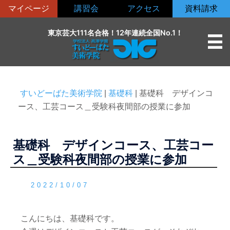
コ
マイページ
講習会
アクセス
資料請求
ン
テ
東京芸大111名合格！12年連続全国No.1！
ン
ツ
へ
ス
すいどーばた美術学院
|
基礎科
|
基礎科 デザインコ
キ
ース、工芸コース＿受験科夜間部の授業に参加
ッ
プ
基礎科 デザインコース、工芸コー
ス＿受験科夜間部の授業に参加
2022/10/07
こんにちは、基礎科です。