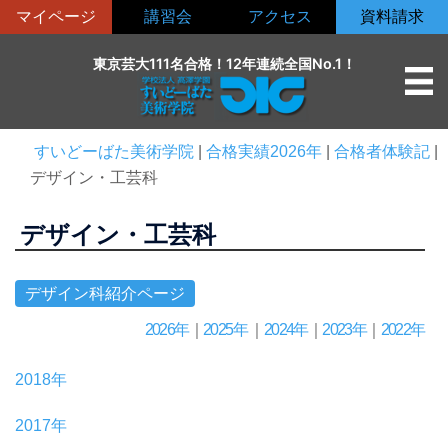
コ
マイページ
講習会
アクセス
資料請求
ン
テ
東京芸大111名合格！12年連続全国No.1！
ン
ツ
へ
すいどーばた美術学院
|
合格実績2026年
|
合格者体験記
|
ス
デザイン・工芸科
キ
ッ
デザイン・工芸科
プ
デザイン科紹介ページ
2026年
｜
2025年
｜
2024年
｜
2023年
｜
2022年
2018年
2017年