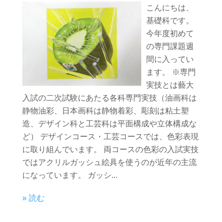
こんにちは、
基礎科です。
今年度初めて
の専門課題週
間に入ってい
ます。 ※専門
実技とは藝大
入試の二次試験にあたる各科専門実技（油画科は
静物油彩、日本画科は静物着彩、彫刻は粘土塑
造、デザイン科と工芸科は平面構成や立体構成な
ど） デザインコース・工芸コースでは、色彩表現
に取り組んでいます。 両コースの色彩の入試実技
ではアクリルガッシュ絵具を使うのが近年の主流
になっています。 ガッシ...
» 読む