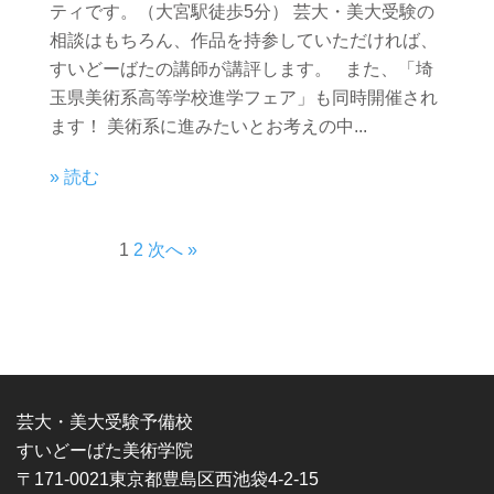
ティです。（大宮駅徒歩5分） 芸大・美大受験の
相談はもちろん、作品を持参していただければ、
すいどーばたの講師が講評します。 また、「埼
玉県美術系高等学校進学フェア」も同時開催され
ます！ 美術系に進みたいとお考えの中...
» 読む
1
2
次へ »
芸大・美大受験予備校
すいどーばた美術学院
〒171-0021東京都豊島区西池袋4-2-15