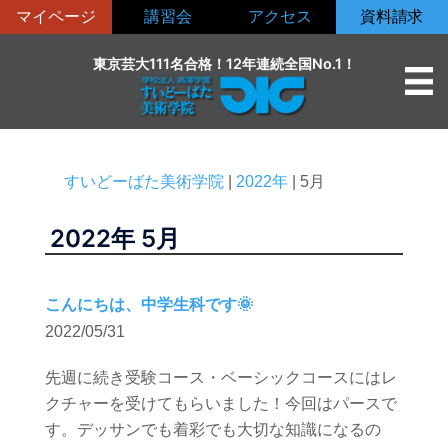
コ
マイページ
講習会
アクセス
資料請求
ン
テ
東京芸大111名合格！12年連続全国No.1！
ン
ツ
へ
ス
すいどーばた美術学院
|
2022年
|
5月
キ
ッ
2022年
5月
プ
こんにちは、中学生科です🌞
2022/05/31
先週に続き受験コース・ベーシックコースにはレ
クチャーを受けてもらいました！今回はパースで
す。デッサンでも着彩でも大切な知識になるの