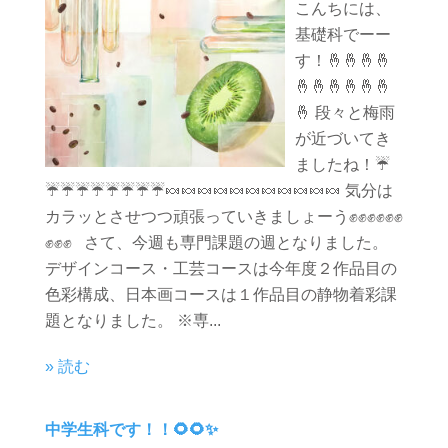
こんちには、
基礎科でーー
す！🤞🤞🤞🤞
🤞🤞🤞🤞🤞🤞
🤞 段々と梅雨
が近づいてき
ましたね！☔️
☔️☔️☔️☔️☔️☔️☔️☔️🍬🍬🍬🍬🍬🍬🍬🍬🍬🍬🍬 気分は
カラッとさせつつ頑張っていきましょーう✊✊✊✊✊✊
✊✊✊ さて、今週も専門課題の週となりました。
デザインコース・工芸コースは今年度２作品目の
色彩構成、日本画コースは１作品目の静物着彩課
題となりました。 ※専...
» 読む
中学生科です！！🌻🌻✨