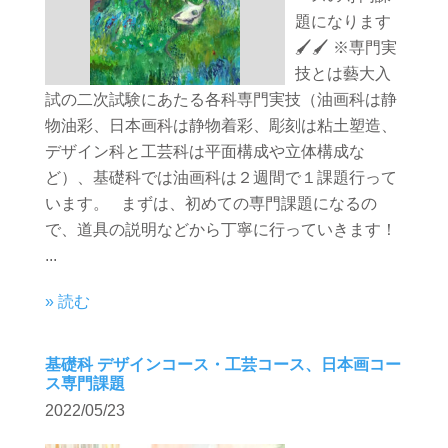
題になります
🖌🖌 ※専門実
技とは藝大入
試の二次試験にあたる各科専門実技（油画科は静
物油彩、日本画科は静物着彩、彫刻は粘土塑造、
デザイン科と工芸科は平面構成や立体構成な
ど）、基礎科では油画科は２週間で１課題行って
います。 まずは、初めての専門課題になるの
で、道具の説明などから丁寧に行っていきます！
...
» 読む
基礎科 デザインコース・工芸コース、日本画コー
ス専門課題
2022/05/23