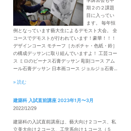
季講習会も中
期２の２課題
目に入ってい
ます。 毎年恒
例となっています藝大生によるデモスト大会。 全
コースでデモストが行われています！豪華！！！
デザインコース モチーフ［カボチャ・色紙・鈴］
の構成デッサンに取り組んでいますよ！ 工芸コー
ス ミロのビーナス石膏デッサン 彫刻コース アム
ール石膏デッサン 日本画コース ジョルジョ石膏...
» 読む
建築科 入試直前講座 2023年1月〜3月
2022/12/29
建築科の入試直前講座は、藝大向け２コース、私
立美大向け２コース、工学系向け１コース（５