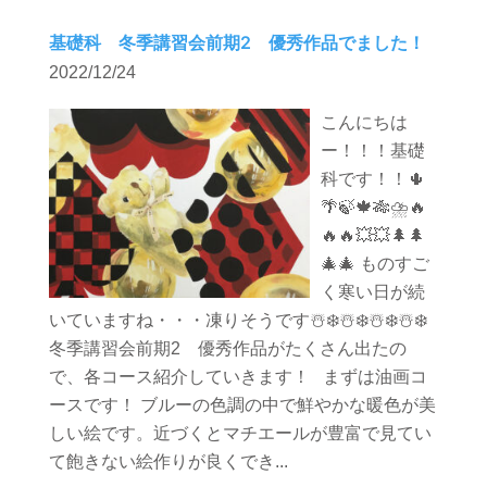
基礎科 冬季講習会前期2 優秀作品でました！
2022/12/24
こんにちは
ー！！！基礎
科です！！🌵
🌴🍃🍁🎋⛈️🔥
🔥🔥💥💥🌲🌲
🎄🎄 ものすご
く寒い日が続
いていますね・・・凍りそうです☃️❄️☃️❄️☃️❄️☃️❄️
冬季講習会前期2 優秀作品がたくさん出たの
で、各コース紹介していきます！ まずは油画コ
ースです！ ブルーの色調の中で鮮やかな暖色が美
しい絵です。近づくとマチエールが豊富で見てい
て飽きない絵作りが良くでき...