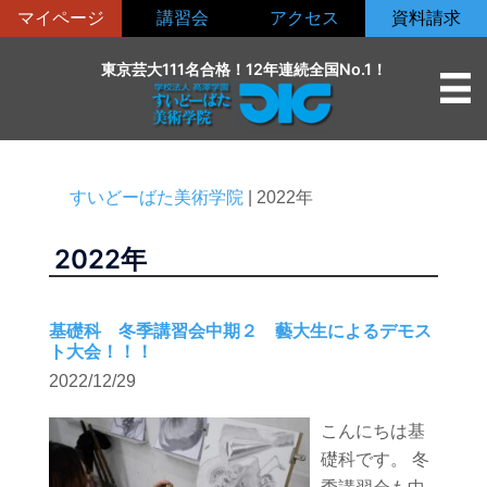
コ
マイページ
講習会
アクセス
資料請求
ン
テ
東京芸大111名合格！12年連続全国No.1！
ン
ツ
へ
ス
すいどーばた美術学院
|
2022年
キ
ッ
2022年
プ
基礎科 冬季講習会中期２ 藝大生によるデモス
ト大会！！！
2022/12/29
こんにちは基
礎科です。 冬