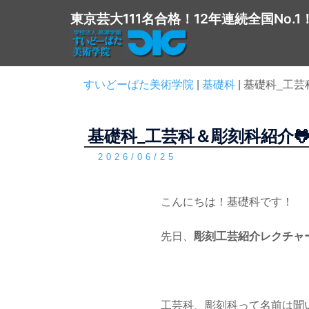
コ
東京芸大111名合格！12年連続全国No.1
ン
テ
ン
ツ
すいどーばた美術学院
|
基礎科
|
基礎科_工芸
へ
ス
基礎科_工芸科＆彫刻科紹介
キ
ッ
2026/06/25
プ
こんにちは！基礎科です！
先日、
彫刻工芸紹介レクチャ
工芸科、彫刻科って名前は聞