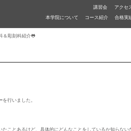
！
講習会
アクセ
本学院について
コース紹介
合格実
科＆彫刻科紹介🐸

ー
を行いました。
いたことあるけど、具体的にどんなことをしているか知らない