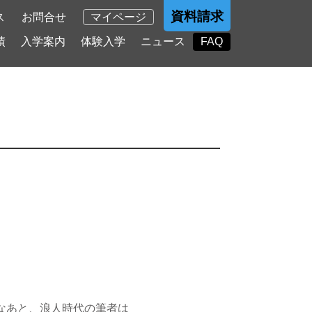
資料請求
ス
お問合せ
マイページ
績
入学案内
体験入学
ニュース
FAQ
なあと、浪人時代の筆者は