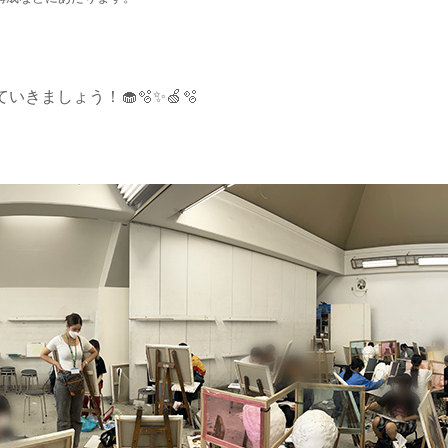
きましょう！🧁🫧✨🍏🫧