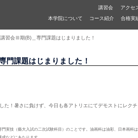
！
講習会
アクセ
本学院について
コース紹介
合格実
講習会Ⅲ期(B)＿専門課題はじまりました！
＿専門課題はじまりました！
りました！暑さに負けず、今日も各アトリエにてデモストにレク
専門実技（藝大入試の二次試験科目）のことです。油画科は油彩、日本画科は
構成などにあたります。