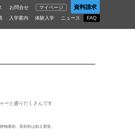
資料請求
ス
お問合せ
マイページ
績
入学案内
体験入学
ニュース
FAQ
チャーと盛りだくさんです
静物着彩、彫刻科は粘土塑造、