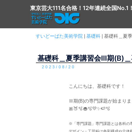
コ
東京芸大111名合格！12年連続全国No.1
ン
テ
ン
ツ
すいどーばた美術学院
|
基礎科
|
基礎科＿夏季
へ
ス
基礎科＿夏季講習会Ⅲ期(B)
キ
ッ
2023/08/20
プ
こんにちは、基礎科です！
Ⅲ期(B)の専門課題が始ま
🎀🍑🫧🧁🫧💛✨🍉🫧
※「専門課題」専門課題とは各科の
デザイン・工芸科は色彩構成や立体