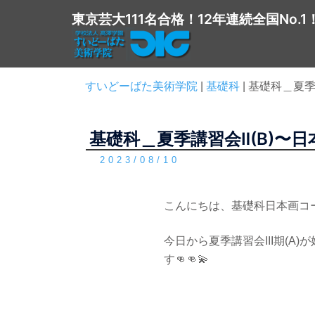
コ
東京芸大111名合格！12年連続全国No.1
ン
テ
ン
ツ
すいどーばた美術学院
|
基礎科
|
基礎科＿夏季
へ
ス
基礎科＿夏季講習会Ⅱ(B)〜
キ
ッ
2023/08/10
プ
こんにちは、基礎科日本画コ
今日から夏季講習会III期(A
す👊👊💫