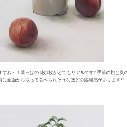
ますね～！葉っぱの
1
枚
1
枚がとてもリアルです
⭐️
手前の桃と奥
特に画面から取って食べられそうなほどの臨場感があります
🍑