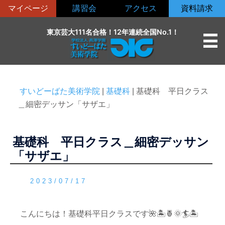
コ
マイページ
講習会
アクセス
資料請求
ン
テ
東京芸大111名合格！12年連続全国No.1！
ン
ツ
へ
ス
すいどーばた美術学院
|
基礎科
|
基礎科 平日クラス
キ
＿細密デッサン「サザエ」
ッ
プ
基礎科 平日クラス＿細密デッサン
「サザエ」
2023/07/17
こんにちは！基礎科平日クラスです🌺🏝🍍🌞🏄🏝