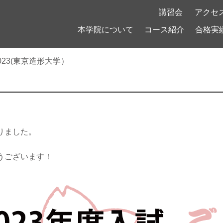
！
講習会
アクセ
本学院について
コース紹介
合格実
023(東京造形大学）
）
りました。
うございます！