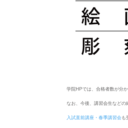
学院
HP
では、合格者数が分か
なお、今後、講習会生などの
入試直前講座・春季講習会
も