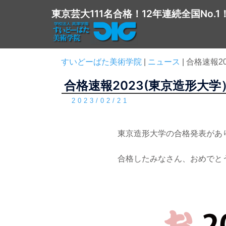
コ
東京芸大111名合格！12年連続全国No.1
ン
テ
ン
ツ
すいどーばた美術学院
|
ニュース
|
合格速報2
へ
合格速報2023(東京造形大学
ス
キ
2023/02/21
ッ
プ
東京造形大学の合格発表があ
合格したみなさん、おめでと