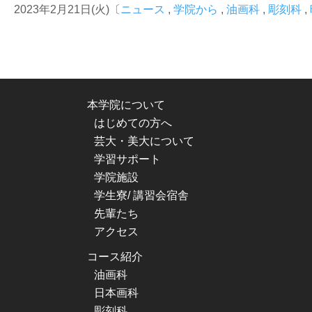
2023年2月21日(火)〔
ニュース
,
学院から
,
油画科
,
彫刻科
,
本学院について
はじめての方へ
芸大・美大について
学習サポート
学院施設
学生寮/ 講習会宿舎
先輩たち
アクセス
コース紹介
油画科
日本画科
彫刻科