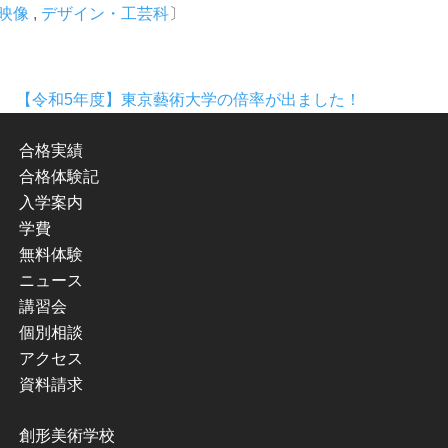
映像
,
デザイン・工芸科
〕
【令和5年度】東京藝術大学の倍率が出ました！
合格実績
合格体験記
入学案内
学費
無料体験
ニュース
講習会
個別相談
アクセス
資料請求
創形美術学校