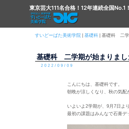
コ
東京芸大111名合格！12年連続全国No.1
ン
テ
ン
ツ
すいどーばた美術学院
|
基礎科
|
基礎科 二
へ
ス
基礎科 二学期が始まりまし
キ
ッ
2022/09/09
プ
こんにちは、基礎科です。
朝晩が涼しくなり、秋の気配
いよいよ2学期が、9月7日よ
最初の課題はみんなで石膏デ