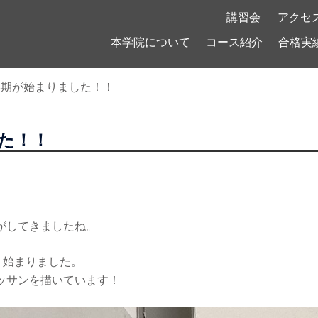
！
講習会
アクセ
本学院について
コース紹介
合格実
学期が始まりました！！
た！！
がしてきましたね。
り始まりました。
ッサンを描いています！