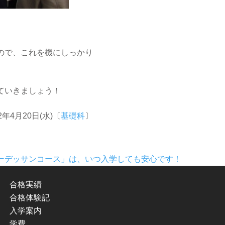
ので、これを機にしっかり
ていきましょう！
22年4月20日(水)〔
基礎科
〕
ーデッサンコース」は、いつ入学しても安心です！
合格実績
合格体験記
入学案内
学費