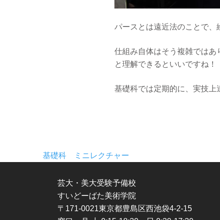
パースとは遠近法のことで、
仕組み自体はそう複雑ではあ
と理解できるといいですね！
基礎科では定期的に、実技上
基礎科 ミニレクチャー
芸大・美大受験予備校
すいどーばた美術学院
〒171-0021東京都豊島区西池袋4-2-15