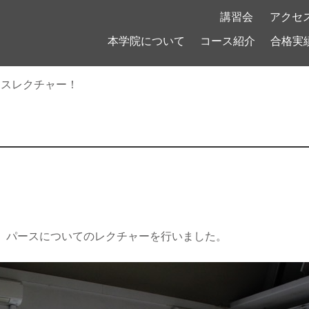
！
講習会
アクセ
本学院について
コース紹介
合格実
ースレクチャー！
、パースについてのレクチャーを行いました。