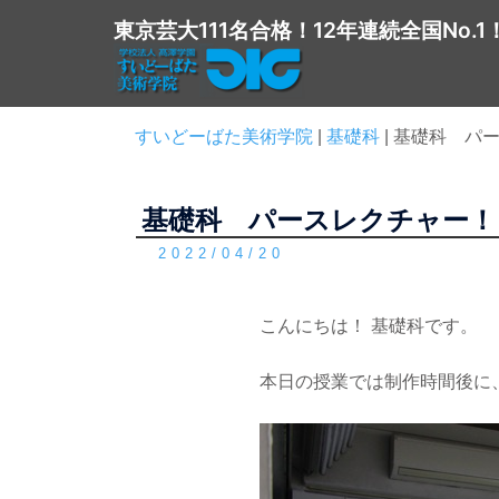
コ
東京芸大111名合格！12年連続全国No.1
ン
テ
ン
ツ
すいどーばた美術学院
|
基礎科
|
基礎科 パ
へ
ス
基礎科 パースレクチャー！
キ
ッ
2022/04/20
プ
こんにちは！ 基礎科です。
本日の授業では制作時間後に