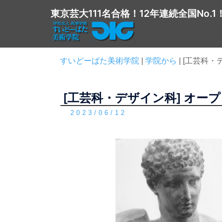
コ
東京芸大111名合格！12年連続全国No.1
ン
テ
ン
ツ
すいどーばた美術学院
|
学院から
|
[工芸科・
へ
ス
[工芸科・デザイン科] オー
キ
ッ
2023/06/12
プ