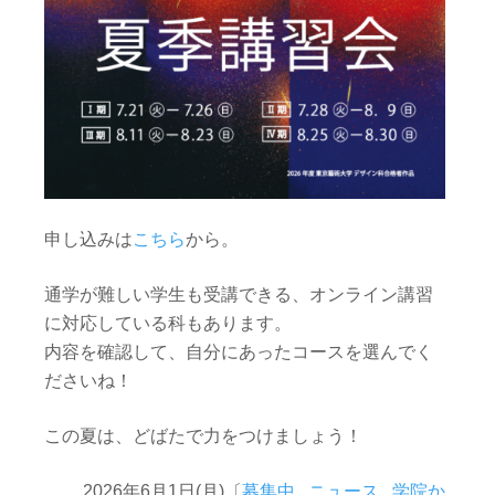
申し込みは
こちら
から。
通学が難しい学生も受講できる、オンライン講習
に対応している科もあります。
内容を確認して、自分にあったコースを選んでく
ださいね！
この夏は、どばたで力をつけましょう！
2026年6月1日(月)〔
募集中
,
ニュース
,
学院か