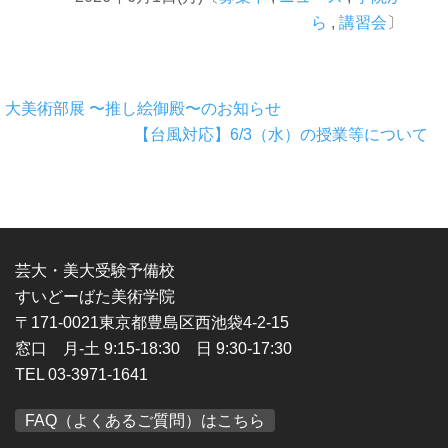
ら
,
講習会
〕
大美術部展 〜推し絵御殿〜のお知らせ
【台風対応】6/3（水）の授業等について
芸大・美大受験予備校
すいどーばた美術学院
〒171-0021東京都豊島区西池袋4-2-15
窓口 月-土 9:15-18:30 日 9:30-17:30
TEL 03-3971-1641
FAQ（よくあるご質問）はこちら