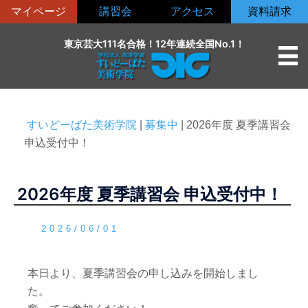
コ
マイページ
講習会
アクセス
資料請求
ン
テ
東京芸大111名合格！12年連続全国No.1！
ン
ツ
へ
ス
すいどーばた美術学院
|
募集中
|
2026年度 夏季講習会
キ
申込受付中！
ッ
プ
2026年度 夏季講習会 申込受付中！
2026/06/01
本日より、夏季講習会の申し込みを開始しまし
た。