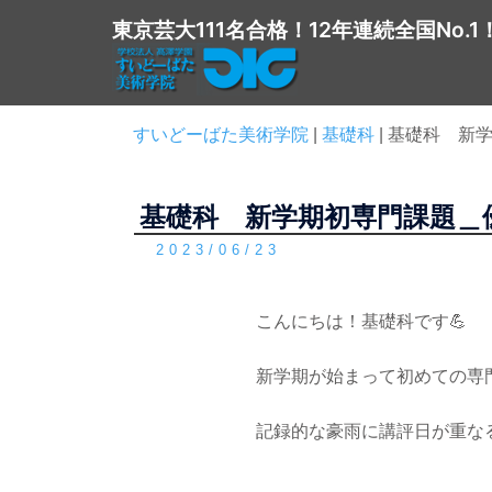
コ
東京芸大111名合格！12年連続全国No.1
ン
テ
ン
ツ
すいどーばた美術学院
|
基礎科
|
基礎科 新
へ
ス
基礎科 新学期初専門課題＿
キ
ッ
2023/06/23
プ
こんにちは！基礎科です💪
新学期が始まって初めての専
記録的な豪雨に講評日が重な