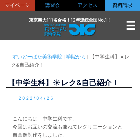
コ
マイページ
講習会
アクセス
資料請求
ン
テ
東京芸大111名合格！12年連続全国No.1！
ン
ツ
へ
ス
すいどーばた美術学院
|
学院から
|
【中学生科】☀️レ
キ
ク&自己紹介！
ッ
プ
【中学生科】☀️レク&自己紹介！
2022/04/26
こんにちは！中学生科です。
今回はお互いの交流も兼ねてレクリエーションと
自画像制作をしました。