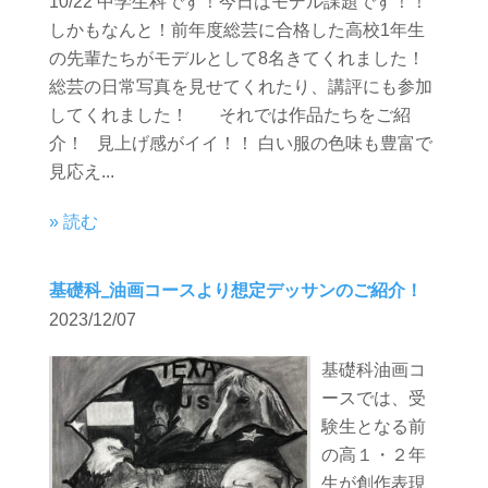
10/22 中学生科です！今日はモデル課題です！！
しかもなんと！前年度総芸に合格した高校1年生
の先輩たちがモデルとして8名きてくれました！
総芸の日常写真を見せてくれたり、講評にも参加
してくれました！ それでは作品たちをご紹
介！ 見上げ感がイイ！！ 白い服の色味も豊富で
見応え...
» 読む
基礎科_油画コースより想定デッサンのご紹介！
2023/12/07
基礎科油画コ
ースでは、受
験生となる前
の高１・２年
生が創作表現