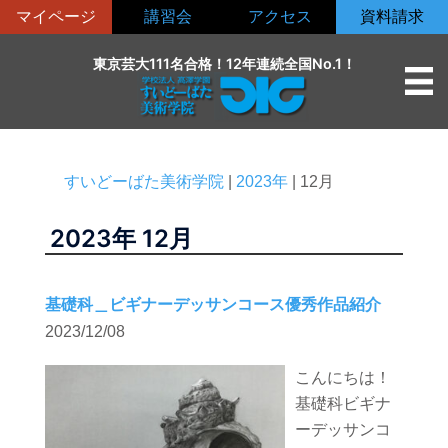
コ
マイページ
講習会
アクセス
資料請求
ン
テ
東京芸大111名合格！12年連続全国No.1！
ン
ツ
へ
ス
すいどーばた美術学院
|
2023年
|
12月
キ
ッ
2023年
12月
プ
基礎科＿ビギナーデッサンコース優秀作品紹介
2023/12/08
こんにちは！
基礎科ビギナ
ーデッサンコ