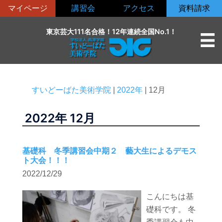
コ
マイページ
講習会
アクセス
資料請求
ン
テ
東京芸大111名合格！12年連続全国No.1！
ン
ツ
へ
ス
すいどーばた美術学院
|
2022年
|
12月
キ
ッ
2022年
12月
プ
基礎科 冬季講習会中期２ 藝大生によるデモス
ト大会！！！
2022/12/29
こんにちは基
礎科です。 冬