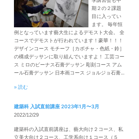
季講習会も中
期２の２課題
目に入ってい
ます。 毎年恒
例となっています藝大生によるデモスト大会。 全
コースでデモストが行われています！豪華！！！
デザインコース モチーフ［カボチャ・色紙・鈴］
の構成デッサンに取り組んでいますよ！ 工芸コー
ス ミロのビーナス石膏デッサン 彫刻コース アム
ール石膏デッサン 日本画コース ジョルジョ石膏...
» 読む
建築科 入試直前講座 2023年1月〜3月
2022/12/29
建築科の入試直前講座は、藝大向け２コース、私
立美大向け２コース、工学系向け１コース（５