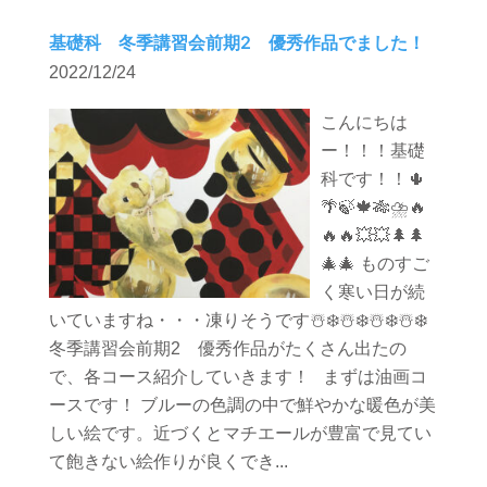
基礎科 冬季講習会前期2 優秀作品でました！
2022/12/24
こんにちは
ー！！！基礎
科です！！🌵
🌴🍃🍁🎋⛈️🔥
🔥🔥💥💥🌲🌲
🎄🎄 ものすご
く寒い日が続
いていますね・・・凍りそうです☃️❄️☃️❄️☃️❄️☃️❄️
冬季講習会前期2 優秀作品がたくさん出たの
で、各コース紹介していきます！ まずは油画コ
ースです！ ブルーの色調の中で鮮やかな暖色が美
しい絵です。近づくとマチエールが豊富で見てい
て飽きない絵作りが良くでき...