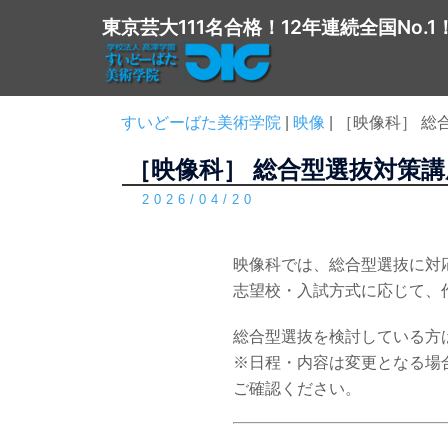
コ
東京芸大111名合格！12年連続全国No.1
ン
テ
ン
ツ
すいどーばた美術学院
|
映像
|
［映像科］ 総
へ
［映像科］ 総合型選抜対策
ス
キ
2026/04/20
ッ
プ
映像科では、総合型選抜に対
志望校・入試方式に応じて、
総合型選抜を検討している方
※日程・内容は変更となる場
ご確認ください。