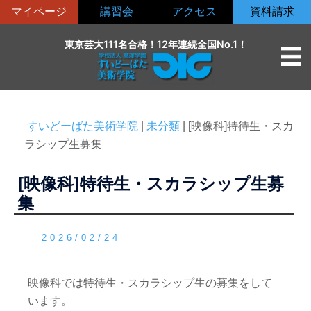
コ
マイページ
講習会
アクセス
資料請求
ン
テ
東京芸大111名合格！12年連続全国No.1！
ン
ツ
へ
ス
すいどーばた美術学院
|
未分類
|
[映像科]特待生・スカ
キ
ラシップ生募集
ッ
プ
[映像科]特待生・スカラシップ生募
集
2026/02/24
映像科では特待生・スカラシップ生の募集をして
います。