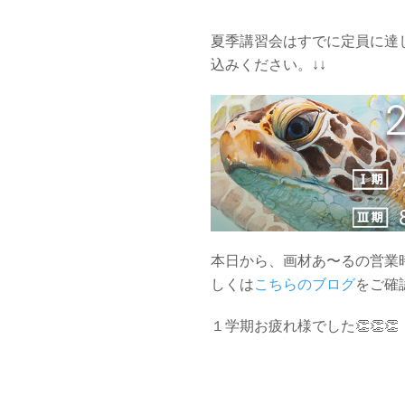
夏季講習会はすでに定員に達
込みください。↓↓
本日から、画材あ〜るの営業
しくは
こちらのブログ
をご確
１学期お疲れ様でした👏👏👏