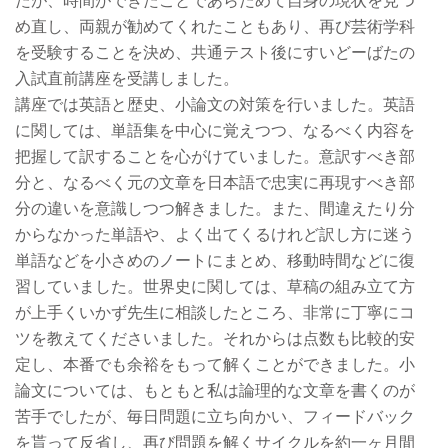
たが、時間ができたことであらためて自身の現状を見つ
め直し、両親が勧めてくれたこともあり、再び芸術学科
を受験することを決め、共通テスト後にすいどーばたの
入試直前講座を受講しました。
講座では英語と歴史、小論文の対策を行いました。英語
に関しては、単語集を中心に覚えつつ、なるべく内容を
把握して訳することを心がけていました。意訳すべき部
分と、なるべく元の文章を日本語で忠実に再現すべき部
分の違いを意識しつつ解きました。また、間違えたり分
からなかった単語や、よく出てくるけれど訳し方に迷う
単語などを小さめのノートにまとめ、移動時間などに復
習していました。世界史に関しては、草稿の組み立て方
が上手くいかず先生に相談したところ、非常に丁寧にコ
ツを教えてくださいました。それからは点数も比較的安
定し、本番でも余裕をもって解くことができました。小
論文については、もともと私は論理的な文章を書くのが
苦手でしたが、毎日問題に立ち向かい、フィードバック
を貰って反省し、再び問題を解くサイクルを約一ヶ月間