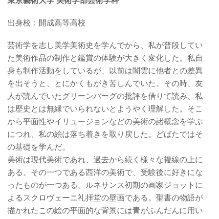
東京藝術大学 美術学部芸術学科
出身校
：開成高等高校
芸術学を志し美学美術史を学んでから、私が普段してい
た美術作品の制作と鑑賞の体験が大きく変化した。私自
身も制作活動をしているが、以前は闇雲に他者との差異
を出そうと、とにかくもがき苦しんでいた。その時、友
人が読んでいたグリーンバーグの批評を借りて読み、私
は歴史とは無縁でいられないとようやく理解した。そこ
から平面性やイリュージョンなどの美術の諸概念を学ぶ
につれ、私の絵は落ち着きを取り戻した。どばたではそ
の基礎を学んだ。
美術は現代美術であれ、過去から続く様々な複線の上に
ある。その一つである西洋の美術で、受験後に好きにな
ったものが一つある。ルネサンス初期の画家ジョットに
よるスクロヴェーニ礼拝堂の壁画である。聖書の物語が
描かれたこの絵の平面的な背景には青がふんだんに用い