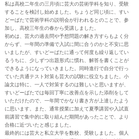
私は高校二年生の三月頃に芸大の芸術学科を知り、受験
することを検討し始めました。ちょうど同じ頃に、すい
どーばたで芸術学科の説明会が行われるとのことで、参
加し、高校三年生の春から受講しました。
初めは、芸大の過去問や予想問題の解き方すらもよく分
からず、一年間の準備で入試に間に合うのかと不安に思
いましたが、すいどーばたに通って何度も繰り返してい
るうちに、少しずつ出題形式に慣れ、解答を書くことが
できるようになっていきました。同時進行で自分で行っ
ていた共通テスト対策も芸大の試験に役立ちました。小
論文は特に、一人で対策するのは難しいと思いますが、
すいどーばたでは毎回丁寧に改善点を示した添削をして
いただけたので、一年間でかなり書き方が上達したよう
に思います。また、通常授業に加えて夏季講習や入試直
前講習で集中的に取り組んだ期間があったことで、より
合格に近づいたと感じました。
最終的には芸大と私立大学を数校、受験しました。個人