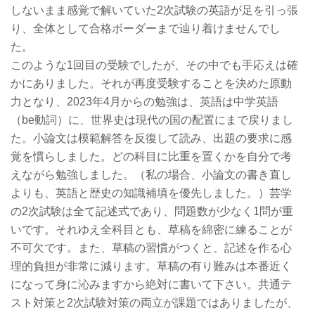
しないまま感覚で解いていた2次試験の英語が足を引っ張
り、全体として合格ボーダーまで辿り着けませんでし
た。
このような1回目の受験でしたが、その中でも手応えは確
かにありました。それが再度受験することを決めた原動
力となり、2023年4月からの勉強は、英語は中学英語
（be動詞）に、世界史は現代の国の配置にまで戻りまし
た。小論文は模範解答を反復して読み、出題の要求に感
覚を慣らしました。どの科目に比重を置くかを自分で考
えながら勉強しました。（私の場合、小論文の書き直し
よりも、英語と歴史の知識補填を優先しました。）芸学
の2次試験は全て記述式であり、問題数が少なく1問が重
いです。それゆえ全科目とも、草稿を綿密に練ることが
不可欠です。また、草稿の習慣がつくと、記述を作る心
理的負担が非常に減ります。草稿の有り難みは本番近く
になって身に沁みますから絶対に書いて下さい。共通テ
スト対策と2次試験対策の両立が課題ではありましたが、