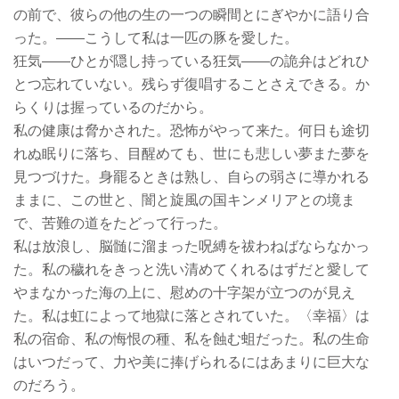
の前で、彼らの他の生の一つの瞬間とにぎやかに語り合
った。——こうして私は一匹の豚を愛した。
狂気——ひとが隠し持っている狂気——の詭弁はどれひ
とつ忘れていない。残らず復唱することさえできる。か
らくりは握っているのだから。
私の健康は脅かされた。恐怖がやって来た。何日も途切
れぬ眠りに落ち、目醒めても、世にも悲しい夢また夢を
見つづけた。身罷るときは熟し、自らの弱さに導かれる
ままに、この世と、闇と旋風の国キンメリアとの境ま
で、苦難の道をたどって行った。
私は放浪し、脳髄に溜まった呪縛を祓わねばならなかっ
た。私の穢れをきっと洗い清めてくれるはずだと愛して
やまなかった海の上に、慰めの十字架が立つのが見え
た。私は虹によって地獄に落とされていた。〈幸福〉は
私の宿命、私の悔恨の種、私を蝕む蛆だった。私の生命
はいつだって、力や美に捧げられるにはあまりに巨大な
のだろう。