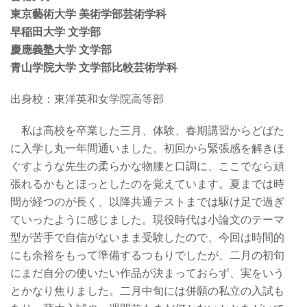
東京藝術大学 美術学部芸術学科
早稲田大学 文学部
慶應義塾大学 文学部
青山学院大学 文学部比較芸術学科
出身校：東洋英和女学院高等部
私は高校を卒業した三月、体験、春期講習からどばた
に入学し丸一年間通いました。初回から緊張感を解きほ
ぐすような先生の柔らかな物腰と口調に、ここでなら頑
張れるかもとほっとしたのを覚えています。夏までは時
間が経つのが長く、以降共通テストまでは駆け足で過ぎ
ていったように感じました。現役時代は小論文のテーマ
型が苦手で自信がないまま受験したので、今回は時間的
にも余裕をもって準備するつもりでしたが、二月の初旬
にまだ自分の使いたい作品が決まっておらず、実をいう
とかなり焦りました。二月中旬には併願の私立の入試も