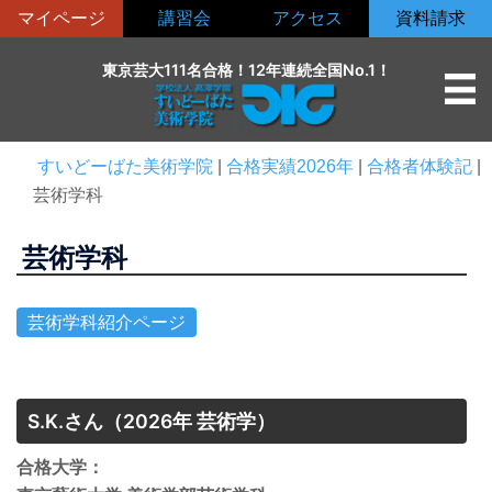
コ
マイページ
講習会
アクセス
資料請求
ン
テ
東京芸大111名合格！12年連続全国No.1！
ン
ツ
へ
すいどーばた美術学院
|
合格実績2026年
|
合格者体験記
|
ス
芸術学科
キ
ッ
芸術学科
プ
芸術学科紹介ページ
S.K.さん
（2026年 芸術学）
合格大学：