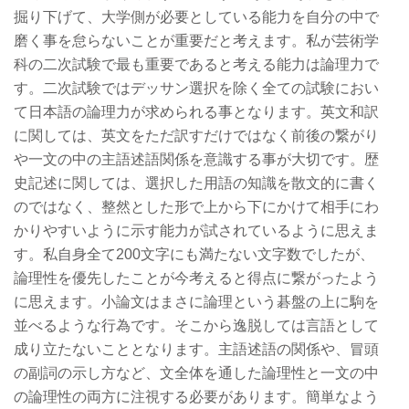
掘り下げて、大学側が必要としている能力を自分の中で
磨く事を怠らないことが重要だと考えます。私が芸術学
科の二次試験で最も重要であると考える能力は論理力で
す。二次試験ではデッサン選択を除く全ての試験におい
て日本語の論理力が求められる事となります。英文和訳
に関しては、英文をただ訳すだけではなく前後の繋がり
や一文の中の主語述語関係を意識する事が大切です。歴
史記述に関しては、選択した用語の知識を散文的に書く
のではなく、整然とした形で上から下にかけて相手にわ
かりやすいように示す能力が試されているように思えま
す。私自身全て200文字にも満たない文字数でしたが、
論理性を優先したことが今考えると得点に繋がったよう
に思えます。小論文はまさに論理という碁盤の上に駒を
並べるような行為です。そこから逸脱しては言語として
成り立たないこととなります。主語述語の関係や、冒頭
の副詞の示し方など、文全体を通した論理性と一文の中
の論理性の両方に注視する必要があります。簡単なよう