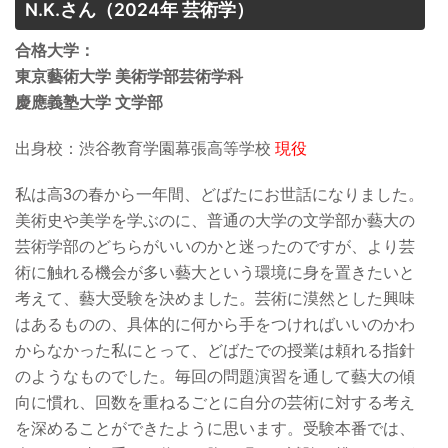
N.K.さん
（2024年 芸術学）
合格大学：
東京藝術大学 美術学部芸術学科
慶應義塾大学 文学部
出身校：渋谷教育学園幕張高等学校
現役
私は高3の春から一年間、どばたにお世話になりました。
美術史や美学を学ぶのに、普通の大学の文学部か藝大の
芸術学部のどちらがいいのかと迷ったのですが、より芸
術に触れる機会が多い藝大という環境に身を置きたいと
考えて、藝大受験を決めました。芸術に漠然とした興味
はあるものの、具体的に何から手をつければいいのかわ
からなかった私にとって、どばたでの授業は頼れる指針
のようなものでした。毎回の問題演習を通して藝大の傾
向に慣れ、回数を重ねるごとに自分の芸術に対する考え
を深めることができたように思います。受験本番では、