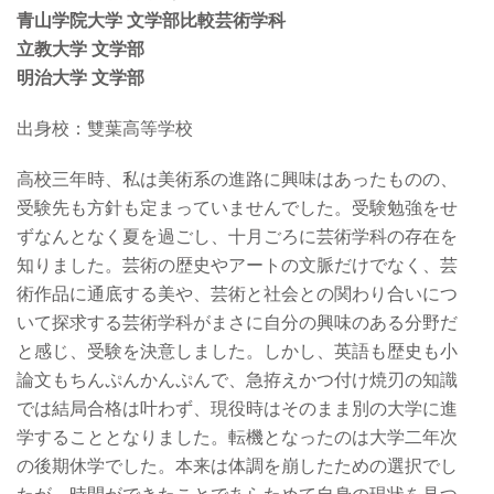
青山学院大学 文学部比較芸術学科
立教大学 文学部
明治大学 文学部
出身校：雙葉高等学校
高校三年時、私は美術系の進路に興味はあったものの、
受験先も方針も定まっていませんでした。受験勉強をせ
ずなんとなく夏を過ごし、十月ごろに芸術学科の存在を
知りました。芸術の歴史やアートの文脈だけでなく、芸
術作品に通底する美や、芸術と社会との関わり合いにつ
いて探求する芸術学科がまさに自分の興味のある分野だ
と感じ、受験を決意しました。しかし、英語も歴史も小
論文もちんぷんかんぷんで、急拵えかつ付け焼刃の知識
では結局合格は叶わず、現役時はそのまま別の大学に進
学することとなりました。転機となったのは大学二年次
の後期休学でした。本来は体調を崩したための選択でし