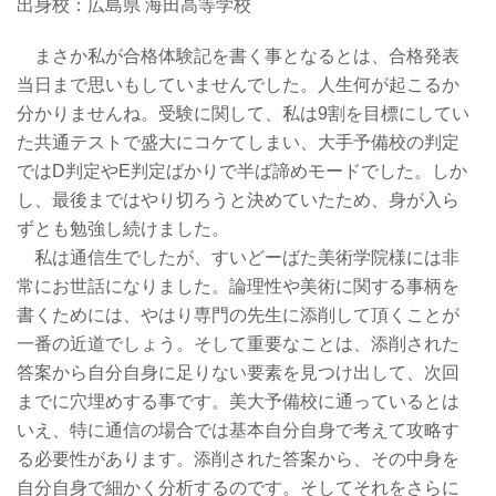
出身校：広島県 海田高等学校
まさか私が合格体験記を書く事となるとは、合格発表
当日まで思いもしていませんでした。人生何が起こるか
分かりませんね。受験に関して、私は9割を目標にしてい
た共通テストで盛大にコケてしまい、大手予備校の判定
ではD判定やE判定ばかりで半ば諦めモードでした。しか
し、最後まではやり切ろうと決めていたため、身が入ら
ずとも勉強し続けました。
私は通信生でしたが、すいどーばた美術学院様には非
常にお世話になりました。論理性や美術に関する事柄を
書くためには、やはり専門の先生に添削して頂くことが
一番の近道でしょう。そして重要なことは、添削された
答案から自分自身に足りない要素を見つけ出して、次回
までに穴埋めする事です。美大予備校に通っているとは
いえ、特に通信の場合では基本自分自身で考えて攻略す
る必要性があります。添削された答案から、その中身を
自分自身で細かく分析するのです。そしてそれをさらに