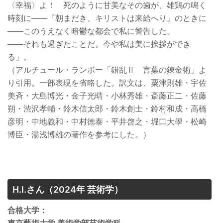
〈幸福〉よ！ 死のように甘美なその歯が、雄鶏の鳴く
時刻に——『朝まだき、キリストは来給へり』のときに
——このうえなく暗鬱な都会で私に警告した。
——それも過ぎたことだ。今や私は美に挨拶ができ
る」。
（アルチュール・ランボー「錯乱Ⅱ 言葉の錬金術」よ
り引用。一部表現を省略した。訳文は、粟津則雄・宇佐
美斉・大島博光・金子光晴・小林秀雄・斎藤正二・佐藤
朔・渋沢孝輔・鈴木信太郎・鈴木創士・鈴村和成・高橋
彦明・中地義和・中村徳泰・平井啓之・堀口大學・松崎
博臣・湯浅博雄の著作を参考にした。）
H.I.さん
（2024年 芸術学）
合格大学：