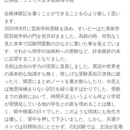
出身校：フェリス女学院高等学校
合格体験記を書くことができることを心より嬉しく思い
ます。
2022年9月に芸術学科受験を決め、すいどーばた美術学
院芸術学科の門を翌月叩きました。高校の時、何気なく
見た赤本で試験問題数の少なさに驚いた事を覚えていま
す。それから同学の油画科への受験など、紆余曲折の末
に志望することとなりました。
当初は自分の学力の現実に直面しました。英語や世界史
の基本的な知識すら無く、怪しげな受験系自己啓発に縋
ったり、闇雲にまとめノートを書き散らしたり、今思え
ば無意味極まりない試行を繰り返すばかりでした。受験
までの過程において、時間不足というよりも何より学習
が習慣化している他の学生との差を埋めることは難し
く、暗中模索の日々でした。このような現状にも先生方
は優しく、背中を押して下さいました。しかし、共通テ
ストでは目標得点にとどかず、2次試験では、文法が定着