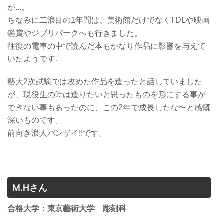
が...。
ちなみに二浪目の1年間は、美術館だけでなくTDLや映画
鑑賞やジブリパークへも行きました。
往復の電車の中で読んだ本もかなり作品に影響を与えて
いたようです。
藝大2次試験では攻めた作品を造ったと話していました
が、現役生の時は造りたいと思ったものを形にする事が
できない事もあったのに、この2年で成長したな〜と感慨
深いものです。
前向き浪人バンザイ!!です。
M.Hさん
合格大学：東京藝術大学 彫刻科