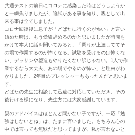
共通テストの前日にコロナに感染した時はどうしようか
と一瞬焦りましたが、追試がある事を知り、親として出
来る事は全てしました。
コロナ回復後に息子が「どばたに行くのが怖い」と言い
始めた時は、もう受験辞めるのかと思いましたが時間を
かけて本人に話を聞いてみると、「周りが上達しててそ
の場で作業するのが怖くなる。試験を受けるのは怖くな
い、デッサンや塑造もやりたくない訳じゃない。1人で作
業するなら大丈夫、あの場でやるのが怖い」と理由がわ
かりました。2年目のプレッシャーもあったんだと思いま
す。
どばたの先生に相談して迅速に対応していただき、その
後行ける様になり、先生方には大変感謝しています。
親のアドバイスはほとんど聞かない子ですが、一応「勉
強はしないとね」は、たまに言いました。もちろん心の
中では言っても無駄だと思ってますが、私が言わないと