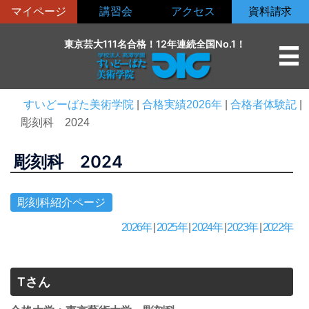
コ
マイページ
講習会
アクセス
資料請求
ン
テ
東京芸大111名合格！12年連続全国No.1！
ン
ツ
へ
すいどーばた美術学院
|
合格実績2026年
|
合格者体験記
|
ス
彫刻科 2024
キ
ッ
彫刻科 2024
プ
彫刻科紹介ページ
2026年
|
2025年
|
2024年
|
2023年
|
2022年
Tさん