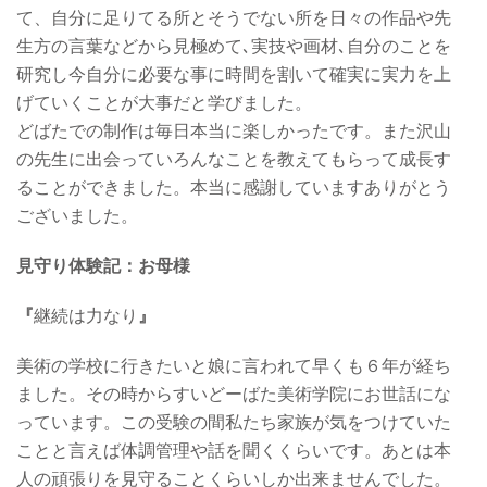
て、自分に足りてる所とそうでない所を日々の作品や先
生方の言葉などから見極めて､実技や画材､自分のことを
研究し今自分に必要な事に時間を割いて確実に実力を上
げていくことが大事だと学びました。
どばたでの制作は毎日本当に楽しかったです。また沢山
の先生に出会っていろんなことを教えてもらって成長す
ることができました。本当に感謝していますありがとう
ございました。
見守り体験記：お母様
『
継続は力なり
』
美術の学校に行きたいと娘に言われて早くも６年が経ち
ました。その時からすいどーばた美術学院にお世話にな
っています。この受験の間私たち家族が気をつけていた
ことと言えば体調管理や話を聞くくらいです。あとは本
人の頑張りを見守ることくらいしか出来ませんでした。