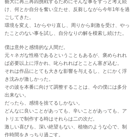
藝大に再三再四挑戦するためにそんな事をずっと考え続
け、何とか自分を奮い立たせ、反芻しながら今年1年を過
ごしてきた。
環境を変え、1からやり直し、周りから刺激を受け、やっ
たことのない事を試し、自分なりの解を模索し続けた。
僕は意外と感情的な人間だ。
元々ネガな性格であるということもあるが、褒められれ
ば必要以上に浮かれ、叱られればとことん塞ぎ込む。
それは作品にとても大きな影響を与えるし、とにかく浮
き沈みが激しかった。
その波を本番に向けて調整することは、今の僕には多分
出来ない。
だったら、感情を捨てるしかない。
どんなに良いことがあっても、辛いことがあっても、ア
トリエで制作する時はそれらは二の次だ。
激しい喜びも、深い絶望もない、植物のような心で、制
作時間をきっちり過ごす。