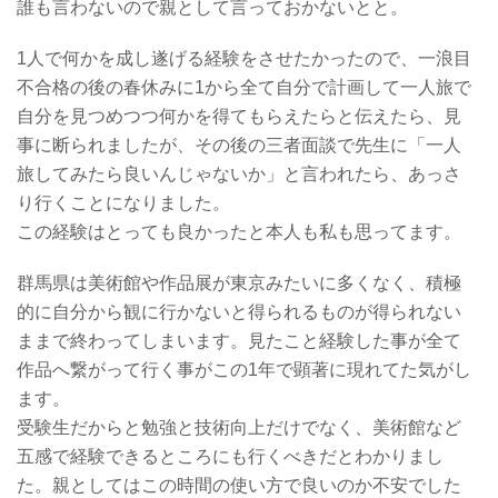
誰も言わないので親として言っておかないとと。
1人で何かを成し遂げる経験をさせたかったので、一浪目
不合格の後の春休みに1から全て自分で計画して一人旅で
自分を見つめつつ何かを得てもらえたらと伝えたら、見
事に断られましたが、その後の三者面談で先生に「一人
旅してみたら良いんじゃないか」と言われたら、あっさ
り行くことになりました。
この経験はとっても良かったと本人も私も思ってます。
群馬県は美術館や作品展が東京みたいに多くなく、積極
的に自分から観に行かないと得られるものが得られない
ままで終わってしまいます。見たこと経験した事が全て
作品へ繋がって行く事がこの1年で顕著に現れてた気がし
ます。
受験生だからと勉強と技術向上だけでなく、美術館など
五感で経験できるところにも行くべきだとわかりまし
た。親としてはこの時間の使い方で良いのか不安でした