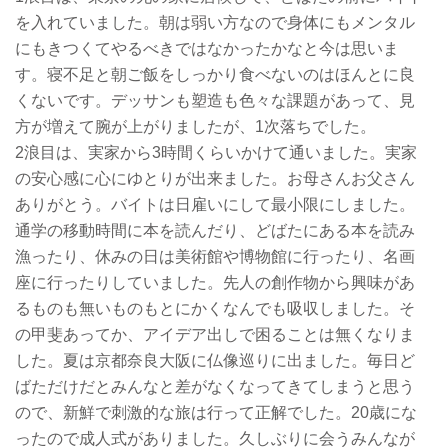
を入れていました。朝は弱い方なので身体にもメンタル
にもきつくてやるべきではなかったかなと今は思いま
す。寝不足と朝ご飯をしっかり食べないのはほんとに良
くないです。デッサンも塑造も色々な課題があって、見
方が増えて腕が上がりましたが、1次落ちでした。
2浪目は、実家から3時間くらいかけて通いました。実家
の安心感に心にゆとりが出来ました。お母さんお父さん
ありがとう。バイトは日雇いにして最小限にしました。
通学の移動時間に本を読んだり、どばたにある本を読み
漁ったり、休みの日は美術館や博物館に行ったり、名画
座に行ったりしていました。先人の創作物から興味があ
るものも無いものもとにかくなんでも吸収しました。そ
の甲斐あってか、アイデア出しで困ることは無くなりま
した。夏は京都奈良大阪に仏像巡りに出ました。毎日ど
ばただけだとみんなと差がなくなってきてしまうと思う
ので、新鮮で刺激的な旅は行って正解でした。20歳にな
ったので成人式がありました。久しぶりに会うみんなが