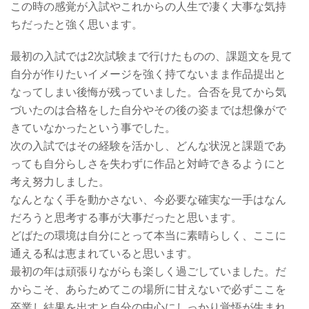
この時の感覚が入試やこれからの人生で凄く大事な気持
ちだったと強く思います。
最初の入試では2次試験まで行けたものの、課題文を見て
自分が作りたいイメージを強く持てないまま作品提出と
なってしまい後悔が残っていました。合否を見てから気
づいたのは合格をした自分やその後の姿までは想像がで
きていなかったという事でした。
次の入試ではその経験を活かし、どんな状況と課題であ
っても自分らしさを失わずに作品と対峙できるようにと
考え努力しました。
なんとなく手を動かさない、今必要な確実な一手はなん
だろうと思考する事が大事だったと思います。
どばたの環境は自分にとって本当に素晴らしく、ここに
通える私は恵まれていると思います。
最初の年は頑張りながらも楽しく過ごしていました。だ
からこそ、あらためてこの場所に甘えないで必ずここを
卒業し結果を出すと自分の中心にしっかり覚悟が生まれ