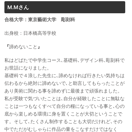
M.Mさん
合格大学：東京藝術大学 彫刻科
出身校：
日本橋高等学校
『
諦めないこと
』
私はどばたで中学生コース､基礎科､デザイン科､彫刻科で
お世話になりました。
基礎科で４浪した先生に､諦めなければ行きたい気持ちは
伝わるから絶対に諦めないで､と助言してもらったことが
あり美術に関わる事を諦めずに最後まで頑張れました。
私が受験で気づいたことは､自分が経験したことに無駄な
ことは一つもなくすべて自分の糧になっている事と､心の
底から楽しめる環境に身を置くことが大切ということで
す。そして､たくさん制作することも大切だけれど､その
中でただがむしゃらに作品の量をこなすだけではなく