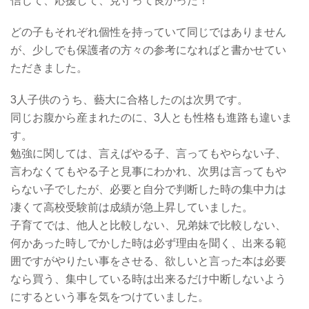
信じて、応援して、見守って良かった！
どの子もそれぞれ個性を持っていて同じではありません
が、少しでも保護者の方々の参考になればと書かせてい
ただきました。
3人子供のうち、藝大に合格したのは次男です。
同じお腹から産まれたのに、3人とも性格も進路も違いま
す。
勉強に関しては、言えばやる子、言ってもやらない子、
言わなくてもやる子と見事にわかれ、次男は言ってもや
らない子でしたが、必要と自分で判断した時の集中力は
凄くて高校受験前は成績が急上昇していました。
子育てでは、他人と比較しない、兄弟妹で比較しない、
何かあった時しでかした時は必ず理由を聞く、出来る範
囲ですがやりたい事をさせる、欲しいと言った本は必要
なら買う、集中している時は出来るだけ中断しないよう
にするという事を気をつけていました。