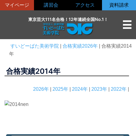
コ
マイページ
講習会
アクセス
資料請求
ン
テ
東京芸大111名合格！12年連続全国No.1！
ン
ツ
へ
すいどーばた美術学院
|
合格実績2026年
|
合格実績2014
ス
年
キ
ッ
合格実績2014年
プ
2026年
|
2025年
|
2024年
|
2023年
|
2022年
|