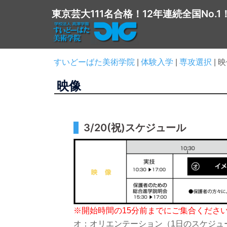
コ
東京芸大111名合格！12年連続全国No.1
ン
テ
ン
ツ
すいどーばた美術学院
|
体験入学
|
専攻選択
|
映
へ
映像
ス
キ
ッ
プ
3/20(祝)スケジュール
※
開始時間の15分前までにご集合くださ
オ：オリエンテーション（1日のスケジュ