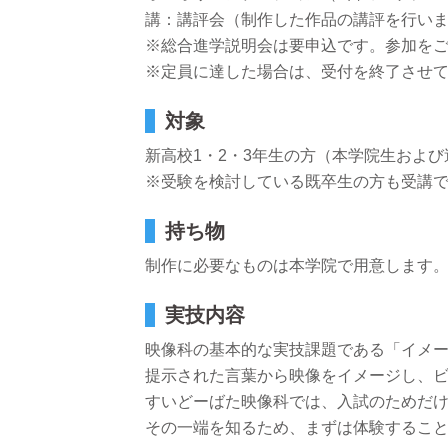
講：講評会（制作した作品の講評を行い
※総合進学説明会は要申込です。参加を
※定員に達した場合は、受付を終了させ
対象
新高校1・2・3年生の方（本学院生およ
※受験を検討している既卒生の方も受講
持ち物
制作に必要なものは本学院で用意します
実技内容
映像科の基本的な実技課題である「イメ
提示された言葉から映像をイメージし、
すいどーばた映像科では、入試のためだ
その一端を知るため、まずは体験するこ