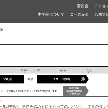
！
講習会
アクセ
本学院について
コース紹介
合格実
像
い。
ール説明や、制作を始めるにあたってのポイント、道具の説明