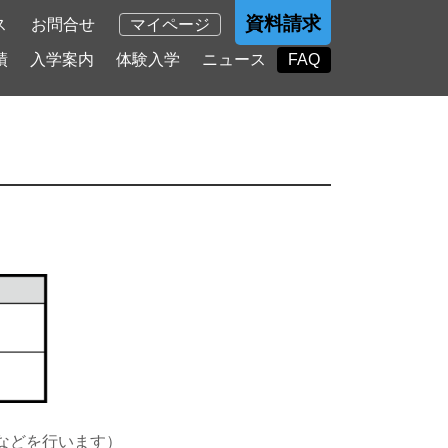
資料請求
ス
お問合せ
マイページ
績
入学案内
体験入学
ニュース
FAQ
などを行います）