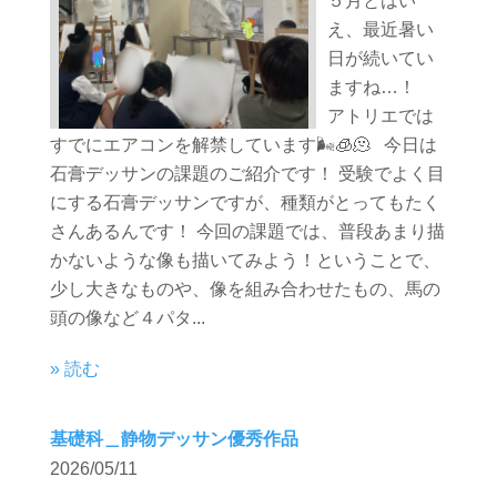
５月とはい
え、最近暑い
日が続いてい
ますね…！
アトリエでは
すでにエアコンを解禁しています🌬️🧊🫠 今日は
石膏デッサンの課題のご紹介です！ 受験でよく目
にする石膏デッサンですが、種類がとってもたく
さんあるんです！ 今回の課題では、普段あまり描
かないような像も描いてみよう！ということで、
少し大きなものや、像を組み合わせたもの、馬の
頭の像など４パタ...
» 読む
基礎科＿静物デッサン優秀作品
2026/05/11