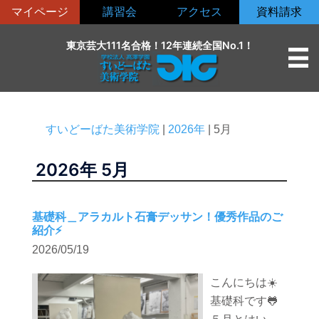
コ
マイページ
講習会
アクセス
資料請求
ン
テ
東京芸大111名合格！12年連続全国No.1！
ン
ツ
へ
ス
すいどーばた美術学院
|
2026年
|
5月
キ
ッ
2026年
5月
プ
基礎科＿アラカルト石膏デッサン！優秀作品のご
紹介⚡️
2026/05/19
こんにちは☀️
基礎科です🐸