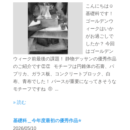
こんにちは☺️
基礎科です！
ゴールデンウ
ィークはいか
がお過ごしで
したか？ 今回
はゴールデン
ウィーク前最後の課題！ 静物デッサンの優秀作品
のご紹介です👏👏 モチーフは円錐体の石膏、パ
プリカ、ガラス板、コンクリートブロック、白
布、青布でした！ パースが重要になってきそうな
モチーフですね 🤨 ...
» 読む
基礎科＿今年度最初の優秀作品⭐️
2026/05/10