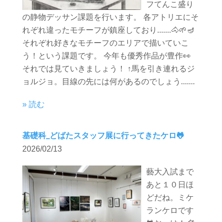
フてんこ盛り
の静物デッサン課題を行います。 各アトリエにそ
れぞれ違ったモチーフが鎮座しており.......🐴🌱🪔
それぞれ好きなモチーフのエリアで描いていこ
う！という課題です。 今年も優秀作品が豊作👀
それでは見ていきましょう！ ↑馬を引き連れるジ
ョルジョ。目線の先には何があるのでしょう.......
» 読む
基礎科_どばたスタッフ展に行ってきたケロ🐸
2026/02/13
藝大入試まで
あと１０日ほ
どだね。ミケ
ランケロです