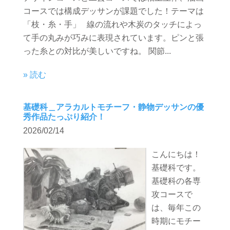
コースでは構成デッサンが課題でした！テーマは
「枝・糸・手」 線の流れや木炭のタッチによっ
て手の丸みが巧みに表現されています。ピンと張
った糸との対比が美しいですね。 関節...
» 読む
基礎科＿アラカルトモチーフ・静物デッサンの優
秀作品たっぷり紹介！
2026/02/14
こんにちは！
基礎科です。
基礎科の各専
攻コースで
は、毎年この
時期にモチー