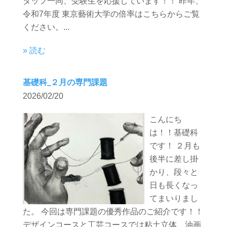
タッフ一同、受験生を応援しています！！ 昨年、
令和7年度 東京藝術大学の倍率はこちらからご覧
ください。...
» 読む
基礎科_２月の専門課題
2026/02/20
こんにち
は！！基礎科
です！ ２月も
後半に差し掛
かり、段々と
日も長くなっ
てまいりまし
た。 今回は専門課題の優秀作品のご紹介です！！
デザインコースと工芸コースでは粘土立体、油画