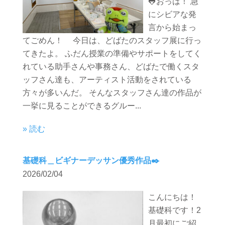
🐸おっは！ 急
にシビアな発
言から始まっ
てごめん！ 今日は、どばたのスタッフ展に行っ
てきたよ。 ふだん授業の準備やサポートをしてく
れている助手さんや事務さん、どばたで働くスタ
ッフさん達も、アーティスト活動をされている
方々が多いんだ。 そんなスタッフさん達の作品が
一挙に見ることができるグルー...
» 読む
基礎科＿ビギナーデッサン優秀作品✒️
2026/02/04
こんにちは！
基礎科です！2
月最初にご紹