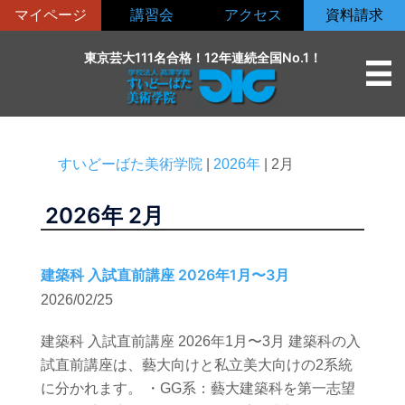
コ
マイページ
講習会
アクセス
資料請求
ン
テ
東京芸大111名合格！12年連続全国No.1！
ン
ツ
へ
ス
すいどーばた美術学院
|
2026年
|
2月
キ
ッ
2026年
2月
プ
建築科 入試直前講座 2026年1月〜3月
2026/02/25
建築科 入試直前講座 2026年1月〜3月 建築科の入
試直前講座は、藝大向けと私立美大向けの2系統
に分かれます。 ・GG系：藝大建築科を第一志望