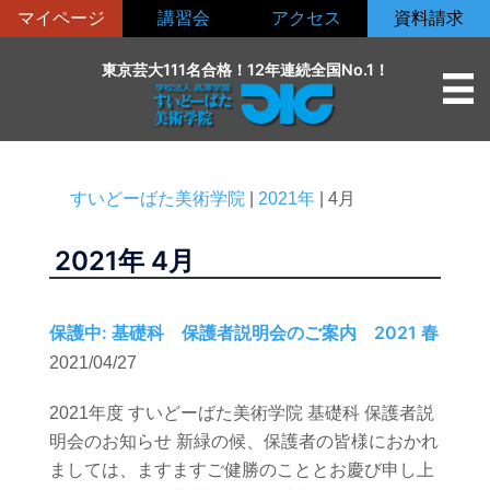
コ
マイページ
講習会
アクセス
資料請求
ン
テ
東京芸大111名合格！12年連続全国No.1！
ン
ツ
へ
ス
すいどーばた美術学院
|
2021年
|
4月
キ
ッ
2021年
4月
プ
保護中: 基礎科 保護者説明会のご案内 2021 春
2021/04/27
2021年度 すいどーばた美術学院 基礎科 保護者説
明会のお知らせ 新緑の候、保護者の皆様におかれ
ましては、ますますご健勝のこととお慶び申し上