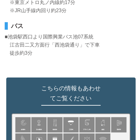
※東京メトロ丸ノ内線約17分
※JR山手線内回り約23分
バス
■池袋駅西口より国際興業バス池07系統
江古田二又方面行「西池袋通り」で下車
徒歩約3分
こちらの情報もあわせ
てご覧ください