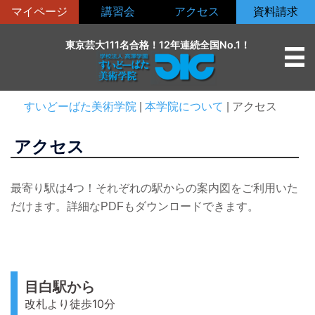
コ
マイページ
講習会
アクセス
資料請求
ン
テ
東京芸大111名合格！12年連続全国No.1！
ン
ツ
へ
すいどーばた美術学院
|
本学院について
|
アクセス
ス
キ
アクセス
ッ
プ
最寄り駅は4つ！それぞれの駅からの案内図をご利用いた
だけます。詳細なPDFもダウンロードできます。
目白駅から
改札より徒歩10分