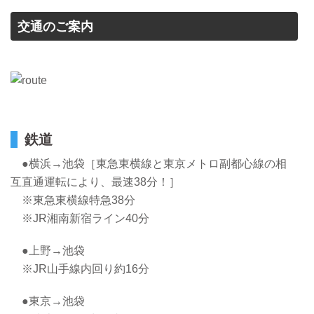
交通のご案内
鉄道
●横浜→池袋［東急東横線と東京メトロ副都心線の相
互直通運転により、最速38分！］
※東急東横線特急38分
※JR湘南新宿ライン40分
●上野→池袋
※JR山手線内回り約16分
●東京→池袋